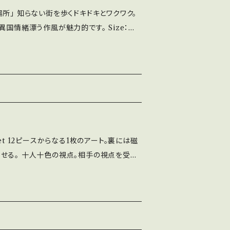
のお問い合わせを承っておりますので、そちら
所」 知らない街を歩くドキドキとワクワク。
す。
情緒漂う作風が魅力的です。 Size：W
o Kawahara）＞ スタイリストを経て、イ
エスプリ、ヨーロッパの風景を想うニュアンス
では0円と記載されておりますが、 送料は着払
ンセルはご対応して
ませ。 商品詳細についてのお問い合わせを承
objet 12ピースからなる1枚のアート。裏には磁
でご判断頂けますと幸いです。
せる。 十人十色の視点。相手の視点を受容
世界を表す。 ・・・・・・・・・・・・・・・・ アー
、 心と対話するための習慣として... 日記の
アートも味わいたいと思うのです。 Size：