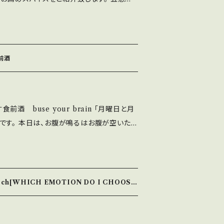
ますので、そちらでご判断頂けますと幸いで
無音という音、というスパイス。（無音ではな
らは、とても使いやすいと定評があります。 お客
ムーズ且つ、無限に膨らませて頂くには欠か
店も開店当初から、使わせて頂いております。
前酒
覚・触覚など、幅広い品揃え！ 気になられた
の担当者、音無さんまでお問い合わせ下さ
ーのご準備はございません。 お客様のイマジ
se your brain 「月曜日と月
頂いてメニューを各々の脳内にてお楽しみ頂
です。 本日は、お腹が鳴るはお腹が空いたご
。 注：無音アレルギーをお持ちの方は、入店時
たり前に考えてしまう癖、思い込みを取っ払う
。 特に、常識という刷り込み、決めつけの枠
客様にご好評頂いております。」 Size：
や石粉粘土な土を用いた造形も手がける。 2
H12.5 cm 素材：転写・石粉粘土（水は入
大賞を受賞。 ◇送料について 着
rooch[WHICH EMOTION DO I CHOOSE
を入れるときは中にガラスなど入れてお使い
アによって金額が変わります。 BASE上では
が、 送料は着払いになりますことをご了承願
土な土を用いた造形も手がける。 2015