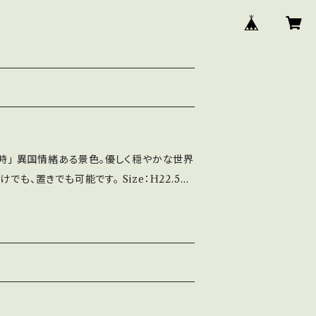
く時」 異国情緒ある景色。優しく穏やかな世界
きでも可能です。 Size：H22.5c
 スタイリストを経て、イラストレーターに。 パリの
ニュアンスが特徴。 ◇送料について
リアによって金額が変わります。 BASE上で
すが、 送料は着払いになりますことをご了承