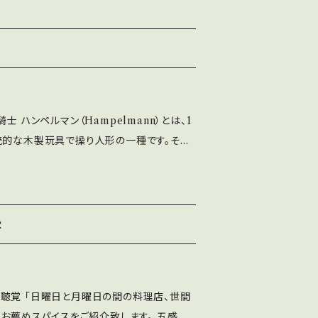
佐藤微子の視点で紙で制作。 紐を優しく下に
W 16cm 素材：紙
（Hideko Sato）＞ イラストを始め、コ
士
いた造形も手がける。 2015年、第8回武
着払い0円と出ま
が変わります。 BASE上では0円と記載され
士 ハンペルマン（Hampelmann）とは、1
になりますことをご了承願います。 ◇商品
統的な木製玩具で操り人形の一種です。その
おりません。ご了承下さいませ。 商品詳細に
で紙で制作。 紐を優しく下に引っ張ると、馬
っておりますので、そちらでご判断頂けます
作家プ
eko Sato）＞ イラストを始め、コラージュ
も手がける。 2015年、第8回武井武雄記
覚
す。 BASE上では0円と記載されておりま
とをご了承願います。 ◇商品のキャン
料理店、世間
ん。ご了承下さいませ。 商品詳細についての
のお薦めスパイスをご紹介致します。 五感香