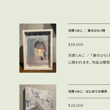
河原くみこ ／ 扉のひらく時
¥35,000
河原くみこ ／ 「扉のひら
に誘われます。 作品は壁掛けでも、置
m W14cm Dcm 素材：アクリル 作家プロフィール＜河原くみこ（Ku
miko Kawahara）＞
エスプリ、ヨーロッパの風景を想う
着払い0円と出ますが、各エ
河原くみこ／はじめての場所
は0円と記載されておりま
願います。 ◇商品のキャンセルはご対応しておりません。ご了承下さい
¥23,000