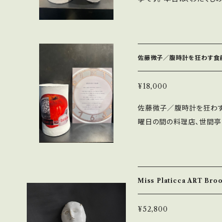
お問い合わせを承っており
辛料店の聴覚シリーズで "
す。
く、無音の音です。） こち
様のイマジネーションをス
せないスパイスです。 当
佐藤微子／腹時計を狂わす食
この他にも、視覚・嗅覚・味
方は、是非、五感香辛料店
¥18,000
い。 当料理店は、カトラリ
佐藤微子／腹時計を狂わす食前酒 bu
ネーションをフルにお使い
曜日の間の料理店、世間亭
く料理店となっております
飯を食べる時間 ・・と当
にお知らせ下さい。」 Size：直径10cm（一番大きい部分）H7 cm 素材：
食前酒をご用意致しました
石粉粘土・転写 ＊作家プロフィール＜佐藤微子（Hideko Sato）＞ イ
をなかなか外すことが難しいお
ラストを始め、コラージュ
直径8cm（一番大きい部分）
015年、第8回武井武雄記念日本童画
Miss Platicca ART B
れられませんので、花など
払い0円と出ますが、各エリ
ください） ＊作家プロフィール＜佐藤微子（Hideko Sato）＞ イラスト
0円と記載されております
NOW?]
¥52,800
を始め、コラージュや石粉粘
います。 ◇商品のキャンセルはご対応しておりません。ご了承下さいま