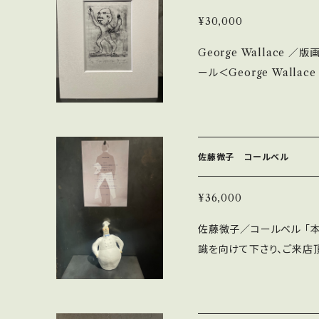
ス＞ イングランド南西部出
¥30,000
真、文章などで表現活動。 ◇送料について 着払い0円と出ますが、各エ
George Wallace ／版画 Size：H 25cm W 20cm ＊作家プロ
リアによって金額が変わりま
ール＜George Walla
すが、 送料は着払いになりますこ
身。1987年に来日し日本在
セルはご対応しておりませ
送料について 着払い0円
お問い合わせを承っており
す。 BASE上では0円と
す。
すことをご了承願います。 ◇商品のキャンセルはご対応しておりませ
佐藤微子 コールベル
ん。ご了承下さいませ。 
ますので、そちらでご判断
¥36,000
佐藤微子／コールベル 「
識を向けて下さり、ご来店
ります。 当料理店は、カト
マジネーションをフルにお
で頂く料理店となっており