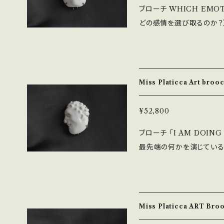
ブローチ WHICH EMOT
年、第8回武井武雄記念日本童画大賞を受
せ。 商品詳細についての
どの感情を選び取るのか？） 孤独(solitude)の先に辿り着く静
0円と出ますが、各エリアに
ご判断頂けますと幸いです
ち足りた在り方。その内側に
と記載されておりますが、
Platicca。 「AND B
す。 ◇商品のキャンセルはご対応しておりません。ご了承下さいませ。
日々書き留めた ”糧なる
商品詳細についてのお問い
けるアートピースとしてのブローチです。 Size：H
断頂けますと幸いです。
Miss Platicca Art br
材：磁土・ステンレス（ピン
出てきた古い釘錆を使用し、柔ら
G-EDGE]
¥52,800
て 着払い0円と出ますが、
ブローチ 「I AM DOING
上では0円と記載されてお
最先端の何かを演じている）」 孤独(solitude)の先に辿り着
了承願います。 ◇商品のキャンセルはご対応しておりません。ご了承下
ち足りた在り方。その内側に
さいませ。 商品詳細につ
Platicca。 「AND B
ちらでご判断頂けますと幸
日々書き留めた ”糧なる
けるアートピースとしてのブローチです。 Size：H5
Miss Platicca ART B
素材：磁土・ステンレス（ピ