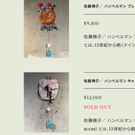
たお客様からこちらの“コー
佐藤微子／ ハンベルマン プ
世間亭へ！！」 Size：H12×W9×D7 cm 素材：熊よけのベル・石粉粘土
＊作家プロフィール＜佐藤微子
¥9,300
ラージュや石粉粘土な土を用
佐藤微子／ ハンベルマン プ
井武雄記念日本童画大賞を受賞。 ◇送料について 
とは、15世紀から続くド
すが、各エリアによって金額
す。その面白さを、佐藤微
ておりますが、 送料は着払い
ると、お茶目な二人が息が吹き込
のキャンセルはご対応して
21cm W 17cm 素材：紙 ＊作家プロフィール＜佐藤微子（Hideko Sa
ついてのお問い合わせを承
to）＞ イラストを始め、
と幸いです。
佐藤微子／ ハンベルマン キ
がける。 2015年、第8回武
ついて 着払い0円と出ます
¥12,000
SE上では0円と記載され
SOLD OUT
をご了承願います。 ◇商品のキャンセルはご対応しておりません。ご了
佐藤微子／ ハンベルマン 
承下さいませ。 商品詳細
mann）とは、15世紀か
で、そちらでご判断頂けます