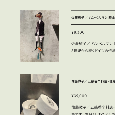
一種です。その面白さを、
引っ張ると、軽やかに踊り出します。 Size：H 24cm 
＊作家プロフィール＜佐藤微子
佐藤微子／ ハンベルマン 騎
ラージュや石粉粘土な土を用
井武雄記念日本童画大賞を受賞。 ◇送料について 
¥8,300
すが、各エリアによって金額
佐藤微子／ ハンベルマン 騎
ておりますが、 送料は着払い
5世紀から続くドイツの伝
のキャンセルはご対応して
面白さを、佐藤微子の視点
ついてのお問い合わせを承
の騎士がお茶目に動きます。 Size：H26 cm W7 cm 素材：紙 
と幸いです。
ロフィール＜佐藤微子（Hid
や石粉粘土な土を用いた造形
佐藤微子／五感香辛料店・聴
念日本童画大賞を受賞。 ◇送料について 着払い0円と出ますが、各エ
リアによって金額が変わりま
¥39,000
すが、 送料は着払いになりますこ
佐藤微子／五感香辛料店・聴覚 「日曜日と月曜日の間の
セルはご対応しておりませ
亭です。 本日は、わたくし