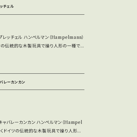
ルベル、をお鳴らしくださいませ。ようこそ、
レッチェル
（Hideko Sato）＞ イラストを始め、コ
いた造形も手がける。 2015年、第8回武
レッチェル ハンペルマン（Hampelmann）
着払い0円と出ま
イツの伝統的な木製玩具で操り人形の一種で
が変わります。 BASE上では0円と記載され
子の視点で紙で制作。 紐を優しく下に引っ張
になりますことをご了承願います。 ◇商品
まれたように動き出します。 Size：H
おりません。ご了承下さいませ。 商品詳細に
っておりますので、そちらでご判断頂けます
コラージュや石粉粘土な土を用いた造形も手
ャバレーカンカン
井武雄記念日本童画大賞を受賞。 ◇送料に
が、各エリアによって金額が変わります。 BA
ておりますが、 送料は着払いになりますこと
キャバレーカンカン ハンペルマン（Hampel
についてのお問い合わせを承っておりますの
ら続くドイツの伝統的な木製玩具で操り人形の
と幸いです。