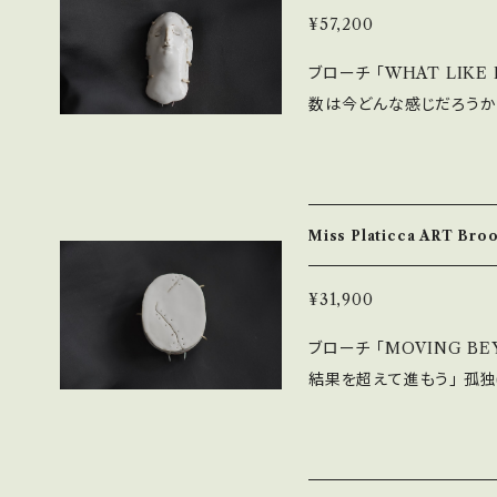
ら出てきた古い釘錆を使用し、柔
W? ]
¥57,200
いて 着払い0円と出ますが
ブローチ 「WHAT LIKE
E上では0円と記載されて
数は今どんな感じだろうか？） 孤独(solitude)の先に辿り
ご了承願います。 ◇商品のキャンセルはご対応しておりません。ご了承
満ち足りた在り方。その内
下さいませ。 商品詳細に
ss Platicca。 「AN
そちらでご判断頂けますと
は、作家が日々書き留めた
ローチです。 Size：H7×W3.5×D2 cm 素材：磁土・ステンレス（ピン部
Miss Platicca ART B
分） 釉薬は300年前のフ
柔らかなニュアンスを表現 ◇送料について 着払い0円と出ますが、
SIONS]
¥31,900
エリアによって金額が変わり
ブローチ 「MOVING BE
ますが、 送料は着払いになります
結果を超えて進もう」 孤独(solitude)の先に辿り着く静かで満ち足り
ンセルはご対応しておりま
た在り方。その内側に息づく美
のお問い合わせを承ってお
cca。 「AND BY TH
です。
が日々書き留めた 言葉を