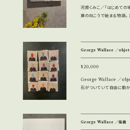
ませ。 商品詳細について
河原くみこ／「はじめての場
でご判断頂けますと幸いで
扉の向こうで始まる物語。 異国
25.5cm H 18cm. D 2cm 素材：パネル・アクリル・紙など 作家プロフ
ィール＜河原くみこ（Kumik
ラストレーターに。 パリの
が特徴。 ◇送料について 着払い0円と出ますが、各エリアによって金額
George Wallace ／objet
が変わります。 BASE上
いになりますことをご了承願います。 ◇商品のキャ
¥20,000
おりません。ご了承下さい
George Wallace ／
っておりますので、そちら
石がついていて自由に動か
し、新たな扉を開くことで広がる
トを、単に飾るものではなく
ように... そんなふうに日々も
H 17.5cm W113cm D11cm（H4.3 H4.3 D1／個） 素材：石粉粘土
George Wallace ／版画
転写プリント 作家プロフィール＜George Wallace ジョージ・ウォレ