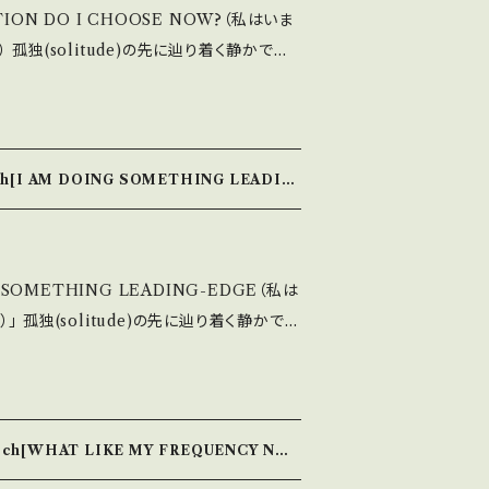
ION DO I CHOOSE NOW?（私はいま
賞。 ◇送料について 着払い
お問い合わせを承っておりますので、そちらで
かで満
よって金額が変わります。 BASE上では0円
。
息づく美を見つめ、作品に落とし込むMiss
 送料は着払いになりますことをご了承願いま
Y THOUGHTS」（そして思考から）は、作家が
言葉”を裏に綴り、身につける人をそっと力づ
合わせを承っておりますので、そちらでご判
4.5×W5×D2 cm 素
ooch[I AM DOING SOMETHING LEADIN
部分） 釉薬は300年前のフランスの古城から
かなニュアンスを表現 ◇送料につい
各エリアによって金額が変わります。 BASE
 SOMETHING LEADING-EDGE（私は
りますが、 送料は着払いになりますことをご
く静かで満
息づく美を見つめ、作品に落とし込むMiss
いてのお問い合わせを承っておりますので、そ
Y THOUGHTS」（そして思考から）は、作家が
いです。
言葉”を裏に綴り、身につける人をそっと力づ
.5×W4.5×D1.5 cm
rooch[WHAT LIKE MY FREQUENCY NO
ン部分） 釉薬は300年前のフランスの古城か