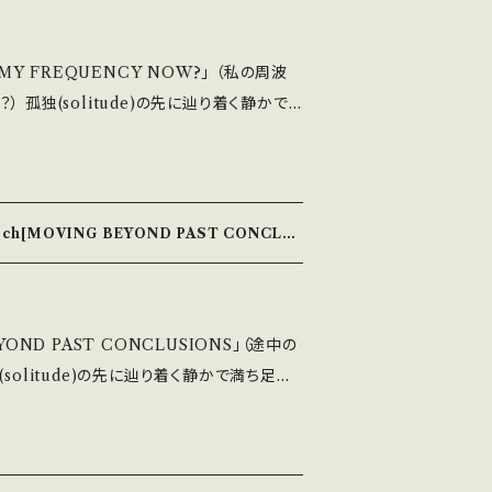
らかなニュアンスを表現 ◇送料につ
、各エリアによって金額が変わります。 BAS
 MY FREQUENCY NOW?」 （私の周波
おりますが、 送料は着払いになりますことを
着く静かで
側に息づく美を見つめ、作品に落とし込むMi
ついてのお問い合わせを承っておりますので、
D BY THOUGHTS」（そして思考から）シリーズ
幸いです。
 言葉を裏に綴ったアートピースとしてのブ
rooch[MOVING BEYOND PAST CONCLU
ランスの古城から出てきた古い釘錆を使用し、
各
ます。 BASE上では0円と記載されており
YOND PAST CONCLUSIONS」（途中の
ことをご了承願います。 ◇商品のキャ
せん。ご了承下さいませ。 商品詳細について
を見つめ、作品に落とし込むMiss Plati
りますので、そちらでご判断頂けますと幸い
OUGHTS」（そして思考から）シリーズは、作家
裏に綴ったアートピースとしてのブローチで