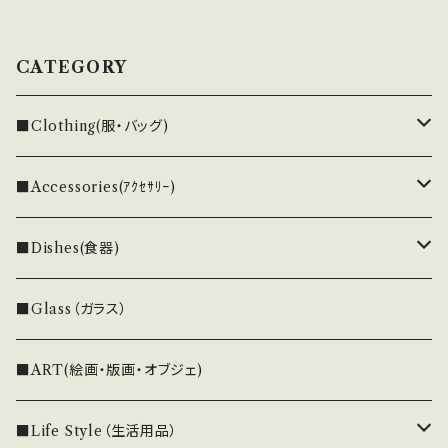
CATEGORY
■Clothing(服・バッグ)
Maekawa.Chie
■Accessories(ｱｸｾｻﾘｰ)
FREEMAN--B
mayu morimoto
■Dishes(食器)
クリスチャンヌ・ペロション
■Glass（ガラス）
■ART(絵画・版画・オブジェ)
■Life Style（生活用品）