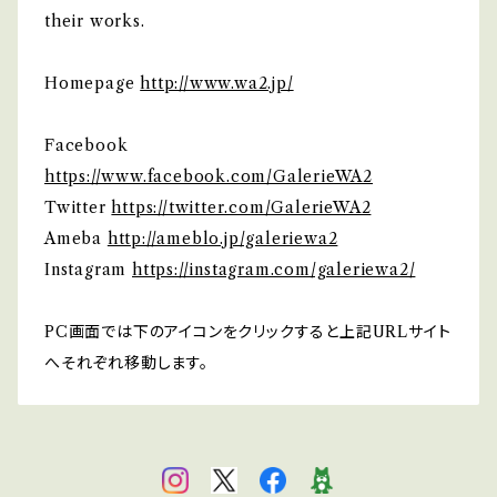
their works.
Homepage
http://www.wa2.jp/
Facebook
https://www.facebook.com/GalerieWA2
Twitter
https://twitter.com/GalerieWA2
Ameba
http://ameblo.jp/galeriewa2
Instagram
https://instagram.com/galeriewa2/
PC画面では下のアイコンをクリックすると上記URLサイト
へそれぞれ移動します。