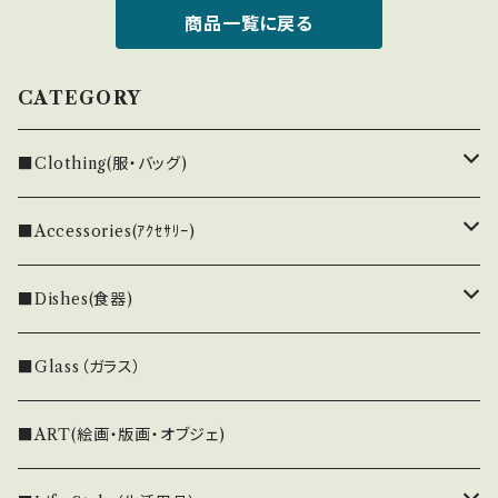
商品一覧に戻る
CATEGORY
■Clothing(服・バッグ)
Maekawa.Chie
■Accessories(ｱｸｾｻﾘｰ)
FREEMAN--B
mayu morimoto
■Dishes(食器)
クリスチャンヌ・ペロション
■Glass（ガラス）
■ART(絵画・版画・オブジェ)