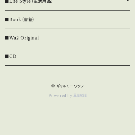
■Life Style（生活用品）
eavam
■Book（書籍）
■Wa2 Original
■CD
© ギャルリーワッツ
Powered by