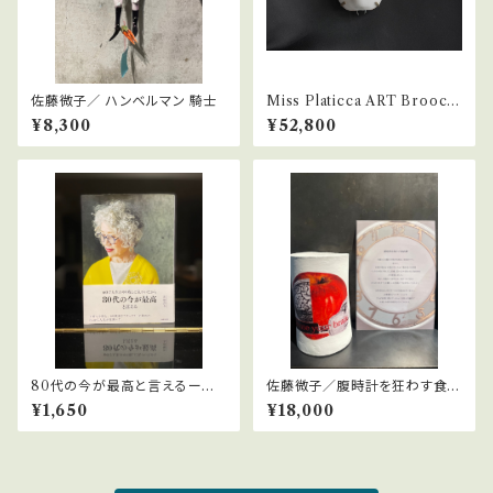
佐藤微子／ ハンベルマン 騎士
Miss Platicca ART Brooch
[WHICH EMOTION DO I
¥8,300
¥52,800
CHOOSE NOW?]
80代の今が最高と言えるー
佐藤微子／腹時計を狂わす食前
川﨑淳与
酒
¥1,650
¥18,000