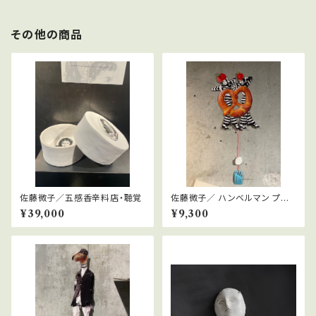
その他の商品
佐藤微子／五感香辛料店・聴覚
佐藤微子／ ハンベルマン プレッ
チェル
¥39,000
¥9,300