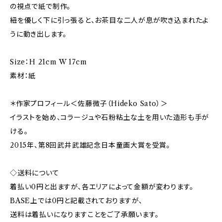
の視点で紙で制作。
紐を優しく下に引っ張ると、お茶目な二人が息が吹き込まれたよ
うに動き出します。
Size：H 21cm W 17cm
素材：紙
＊作家プロフィール＜佐藤微子（Hideko Sato）＞
イラストを始め、コラージュや石粉粘土な土を用いた造形も手が
ける。
2015年、第8回武井武雄記念日本童画大賞を受賞。
◇送料について
着払い0円と出ますが、各エリアによって金額が変わります。
BASE上では0円と記載されておりますが、
送料は着払いになりますことをご了承願います。